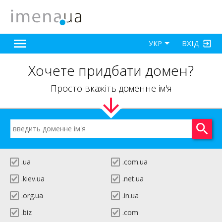
ВХІД
УКР
Хочете придбати домен?
Просто вкажіть доменне ім'я
.ua
.com.ua
.kiev.ua
.net.ua
.org.ua
.in.ua
.biz
.com